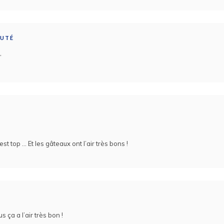
AUTÉ
’
t top … Et les gâteaux ont l’air très bons !
us ça a l’air très bon !