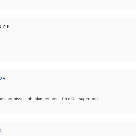
 YIN
LDA
 ne connaissais absolument pas … Ca a l’air super bon !
E