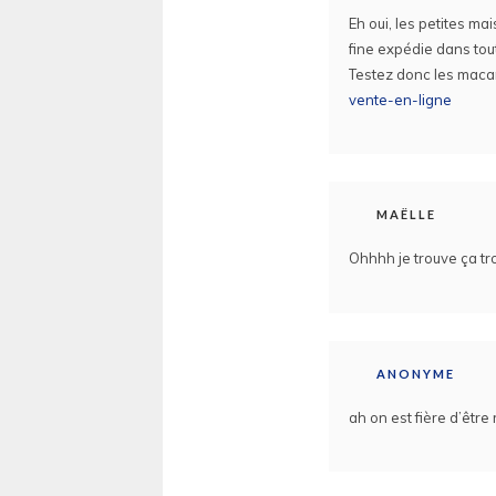
Eh oui, les petites ma
fine expédie dans tou
Testez donc les maca
vente-en-ligne
MAËLLE
Ohhhh je trouve ça tro
ANONYME
ah on est fière d’être