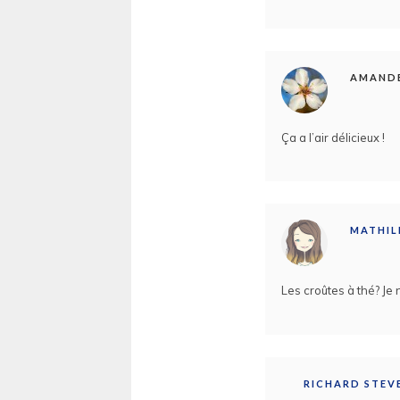
AMANDE
Ça a l’air délicieux !
MATHI
Les croûtes à thé? Je
RICHARD STEV