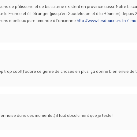
isons de pâtisserie et de biscuiterie existent en province aussi. Notre biscu
te la France et à l’étranger (jusqu’en Guadeloupe et à la Réunion) depuis 
rons moelleux pure amande à l’ancienne
http://www.lesdouceurs.fr/7-m
p trop cool! J’adore ce genre de choses en plus, ça donne bien envie de te
 rennaise dans ces moments :) il faut absolument que je teste !