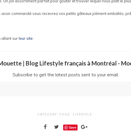
 Un joli assortiment parfait pour goûter et trouver lequel nous plaît le plus
s avoir commandé vous recevrez vos petits gâteaux joliment emballés, prê
 allant sur
leur site
.
a Mouette | Blog Lifestyle français à Montréal - M
Subscribe to get the latest posts sent to your email.
CATEGORY:
FOOD
LIFESTYLE
Save