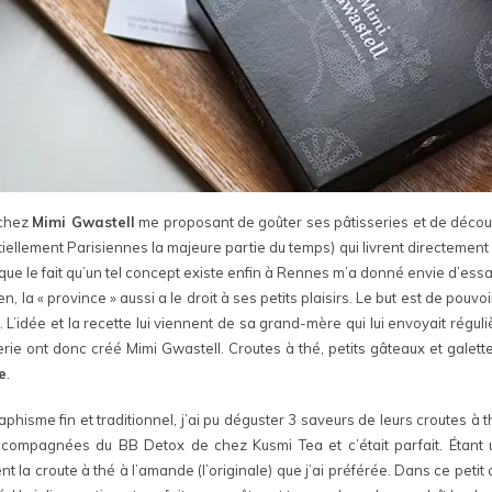
 chez
Mimi Gwastell
me proposant de goûter ses pâtisseries et de décou
tiellement Parisiennes la majeure partie du temps) qui livrent directeme
e le fait qu’un tel concept existe enfin à Rennes m’a donné envie d’essayer
en, la « province » aussi a le droit à ses petits plaisirs. Le but est de pou
 L’idée et la recette lui viennent de sa grand-mère qui lui envoyait rég
serie ont donc créé Mimi Gwastell. Croutes à thé, petits gâteaux et galett
e
.
aphisme fin et traditionnel, j’ai pu déguster 3 saveurs de leurs croutes à t
accompagnées du BB Detox de chez Kusmi Tea et c’était parfait. Étant 
la croute à thé à l’amande (l’originale) que j’ai préférée. Dans ce petit c