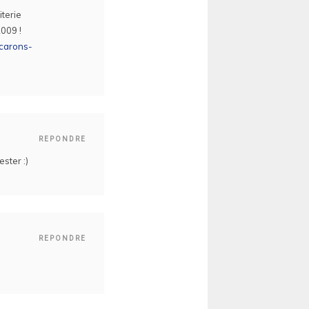
iterie
2009 !
acarons-
REPONDRE
ster :)
REPONDRE