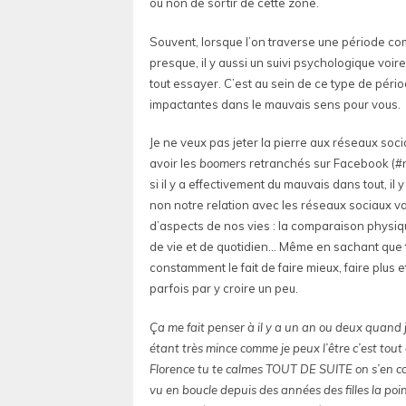
ou non de sortir de cette zone.
Souvent, lorsque l’on traverse une période com
presque, il y aussi un suivi psychologique voi
tout essayer. C’est au sein de ce type de péri
impactantes dans le mauvais sens pour vous.
Je ne veux pas jeter la pierre aux réseaux soc
avoir les
boomer
s retranchés sur Facebook (#n
si il y a effectivement du mauvais dans tout, i
non notre relation avec les réseaux sociaux vau
d’aspects de nos vies : la comparaison physiq
de vie et de quotidien… Même en sachant que to
constamment le fait de faire mieux, faire plus 
parfois par y croire un peu.
Ça me fait penser à il y a un an ou deux quand j
étant très mince comme je peux l’être c’est tou
Florence tu te calmes TOUT DE SUITE on s’en contr
vu en boucle depuis des années des filles la poin