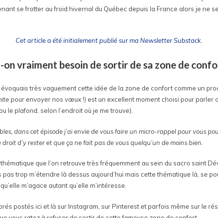
ant se frotter au froid hivernal du Québec depuis la France alors je ne s
Cet article a été initialement publié sur ma Newsletter Substack.
-on vraiment besoin de sortir de sa zone de confo
évoquais très vaguement cette idée de la zone de confort comme un proc
limite pour envoyer nos vœux !) est un excellent moment choisi pour parler 
(ou le plafond, selon l’endroit où je me trouve).
les, dans cet épisode j’ai envie de vous faire un micro-rappel pour vous pou
droit d’y rester et que ça ne fait pas de vous quelqu’un de moins bien.
une thématique que l’on retrouve très fréquemment au sein du sacro saint D
 pas trop m’étendre là dessus aujourd’hui mais cette thématique là, se po
 qu’elle m’agace autant qu’elle m’intéresse.
lorés postés ici et là sur Instagram, sur Pinterest et parfois même sur le r
que vous ratez à refuser de sortir de cette fameuse zone de confort.