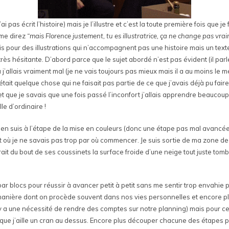
i pas écrit l’histoire) mais je l’illustre et c’est la toute première fois que je
 me direz
“mais Florence justement, tu es illustratrice, ça ne change pas vraim
s pour des illustrations qui n’accompagnent pas une histoire mais un texte 
 très hésitante. D’abord parce que le sujet abordé n’est pas évident (il parl
j’allais vraiment mal (je ne vais toujours pas mieux mais il a au moins le 
était quelque chose qui ne faisait pas partie de ce que j’avais déjà pu fa
et que je savais que une fois passé l’inconfort j’allais apprendre beaucou
le d’ordinaire !
é j’en suis à l’étape de la mise en couleurs (donc une étape pas mal avanc
t où je ne savais pas trop par où commencer. Je suis sortie de ma zone de
it du bout de ses coussinets la surface froide d’une neige tout juste tomb
r blocs pour réussir à avancer petit à petit sans me sentir trop envahie p
la manière dont on procède souvent dans nos vies personnelles et encore pl
y a une nécessité de rendre des comptes sur notre planning) mais pour ce p
t que j’aille un cran au dessus. Encore plus découper chacune des étapes p