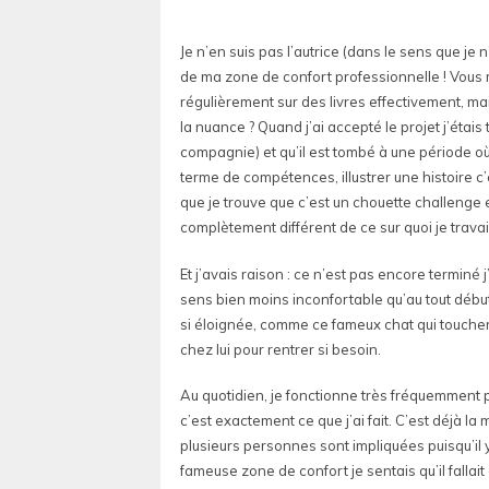
Je n’en suis pas l’autrice (dans le sens que je n’a
de ma zone de confort professionnelle ! Vous
régulièrement sur des livres effectivement, mai
la nuance ? Quand j’ai accepté le projet j’étais
compagnie) et qu’il est tombé à une période où 
terme de compétences, illustrer une histoire c’
que je trouve que c’est un chouette challenge 
complètement différent de ce sur quoi je travail
Et j’avais raison : ce n’est pas encore termin
sens bien moins inconfortable qu’au tout débu
si éloignée, comme ce fameux chat qui touchera
chez lui pour rentrer si besoin.
Au quotidien, je fonctionne très fréquemment pa
c’est exactement ce que j’ai fait. C’est déjà 
plusieurs personnes sont impliquées puisqu’il 
fameuse zone de confort je sentais qu’il fallai