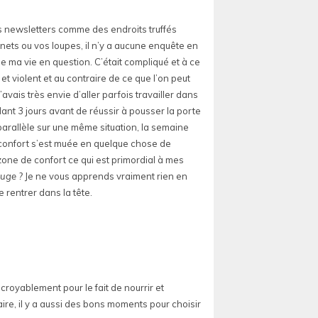
s newsletters comme des endroits truffés
nets ou vos loupes, il n’y a aucune enquête en
e ma vie en question. C’était compliqué et à ce
t violent et au contraire de ce que l’on peut
 j’avais très envie d’aller parfois travailler dans
ndant 3 jours avant de réussir à pousser la porte
 parallèle sur une même situation, la semaine
e confort s’est muée en quelque chose de
zone de confort ce qui est primordial à mes
ouge ?
Je ne vous apprends vraiment rien en
 rentrer dans la tête.
ncroyablement pour le fait de nourrir et
re, il y a aussi des bons moments pour choisir