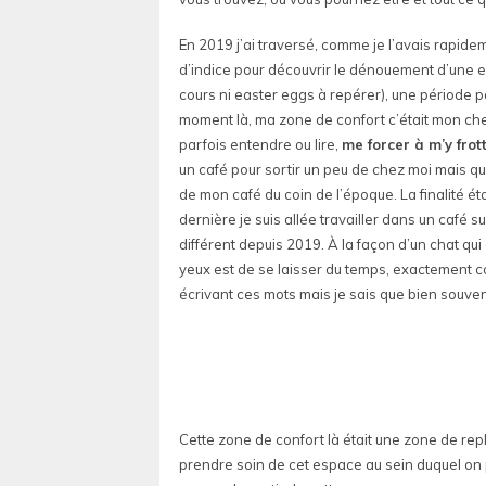
En 2019 j’ai traversé, comme je l’avais rapi
d’indice pour découvrir le dénouement d’une e
cours ni easter eggs à repérer), une période p
moment là, ma zone de confort c’était mon chez
parfois entendre ou lire,
me forcer à m’y fro
un café pour sortir un peu de chez moi mais que 
de mon café du coin de l’époque. La finalité ét
dernière je suis allée travailler dans un café
différent depuis 2019. À la façon d’un chat qu
yeux est de se laisser du temps, exactement 
écrivant ces mots mais je sais que bien souvent
Cette zone de confort là était une zone de repli
prendre soin de cet espace au sein duquel on 