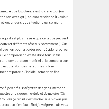
ettre que la patience est la clef à tout (ou
tez pas avec ça !), on aura tendance à vouloir
retrouver dans des situations qui seraient
eur égard est plus mesuré que celui que peuvent
seaux (et différents réseaux notamment !). Car
l que l’on pourrait créer pour décider si oui ou
on. La comparaison existe dans tout un tas
re, la comparaison matérielle, la comparaison
: c’est dur. Voir des personnes prôner
tranchant parce qu’insidieusement on finit
mme à peu près l’intégralité des gens, même en
to-mettre une claque mentale et de me dire “Oh
 “oulala ça craint c’est moche” si je n’avais pas
accord : on s’en fout). Bref je m’égare mais vous