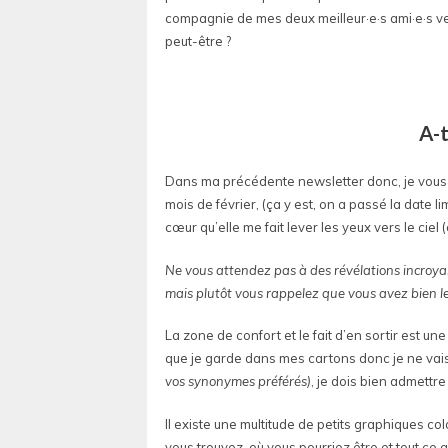
compagnie de mes deux meilleur·e·s ami·e·s ven
peut-être ?
A-t
Dans ma précédente newsletter donc, je vous 
mois de février, (ça y est, on a passé la date 
cœur qu’elle me fait lever les yeux vers le ciel 
Ne vous attendez pas à des révélations incroyab
mais plutôt vous rappelez que vous avez bien le 
La zone de confort et le fait d’en sortir est 
que je garde dans mes cartons donc je ne vais
vos synonymes préférés)
, je dois bien admettre
Il existe une multitude de petits graphiques co
vous trouvez, où vous pourriez être et tout ce 