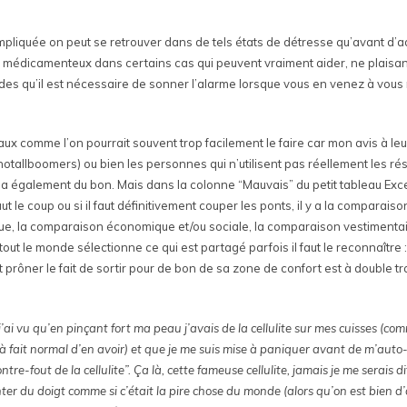
pliquée on peut se retrouver dans de tels états de détresse qu’avant d’adm
re médicamenteux dans certains cas qui peuvent vraiment aider, ne plaisan
odes qu’il est nécessaire de sonner l’alarme lorsque vous en venez à vous 
iaux comme l’on pourrait souvent trop facilement le faire car mon avis à l
otallboomers) ou bien les personnes qui n’utilisent pas réellement les ré
l y a également du bon. Mais dans la colonne “Mauvais” du petit tableau Exce
t le coup ou si il faut définitivement couper les ponts, il y a la comparais
ue, la comparaison économique et/ou sociale, la comparaison vestimentai
ut le monde sélectionne ce qui est partagé parfois il faut le reconnaître 
et prôner le fait de sortir pour de bon de sa zone de confort est à double 
’ai vu qu’en pinçant fort ma peau j’avais de la cellulite sur mes cuisses (co
t à fait normal d’en avoir) et que je me suis mise à paniquer avant de m’au
e-fout de la cellulite”. Ça là, cette fameuse cellulite, jamais je me serais dit
ter du doigt comme si c’était la pire chose du monde (alors qu’on est bien d’