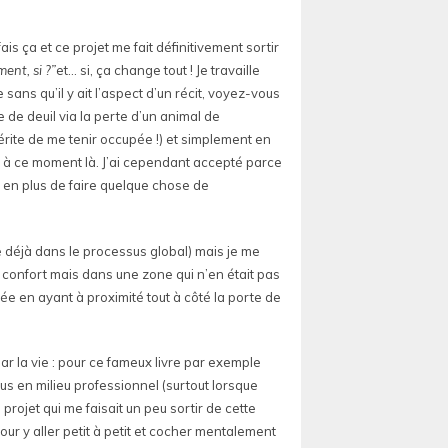
 fais ça et ce projet me fait définitivement sortir
ent, si ?”
et… si, ça change tout ! Je travaille
sans qu’il y ait l’aspect d’un récit, voyez-vous
e de deuil via la perte d’un animal de
mérite de me tenir occupée !) et simplement en
ire à ce moment là. J’ai cependant accepté parce
p en plus de faire quelque chose de
ée déjà dans le processus global) mais je me
 confort mais dans une zone qui n’en était pas
ée en ayant à proximité tout à côté la porte de
ar la vie : pour ce fameux livre par exemple
us en milieu professionnel (surtout lorsque
rojet qui me faisait un peu sortir de cette
our y aller petit à petit et cocher mentalement