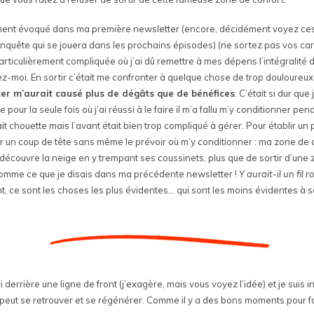
dement évoqué dans ma première newsletter (encore, décidément voyez ce
nquête qui se jouera dans les prochains épisodes) (ne sortez pas vos car
articulièrement compliquée où j’ai dû remettre à mes dépens l’intégralité d
-moi. En sortir c’était me confronter à quelque chose de trop douloureux e
tter m’aurait causé plus de dégâts que de bénéfices
. C’était si dur que
pour la seule fois où j’ai réussi à le faire il m’a fallu m’y conditionner pe
ait chouette mais l’avant était bien trop compliqué à gérer. Pour établir un
 sur un coup de tête sans même le prévoir où m’y conditionner : ma zone d
i découvre la neige en y trempant ses coussinets, plus que de sortir d’une 
comme ce que je disais dans ma précédente newsletter !
Y aurait-il un fil r
, ce sont les choses les plus évidentes… qui sont les moins évidentes à se
 derrière une ligne de front (j’exagère, mais vous voyez l’idée) et je suis i
peut se retrouver et se régénérer. Comme il y a des bons moments pour fai