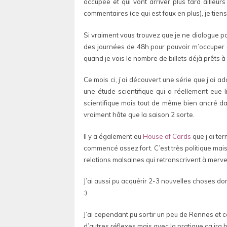
occupée et qui vont arriver plus tard ailleu
commentaires (ce qui est faux en plus), je tiens 
Si vraiment vous trouvez que je ne dialogue pa
des journées de 48h pour pouvoir m’occuper du 
quand je vois le nombre de billets déjà prêts à 
Ce mois ci, j’ai découvert une série que j’ai 
une étude scientifique qui a réellement eue
scientifique mais tout de même bien ancré da
vraiment hâte que la saison 2 sorte.
Il y a également eu
House of Cards
que j’ai ter
commencé assez fort. C’est très politique mais
relations malsaines qui retranscrivent à mervei
J’ai aussi pu acquérir 2-3 nouvelles choses don
:)
J’ai cependant pu sortir un peu de Rennes et 
d’autres réflexes mais avec la pratique ça ira b