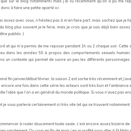
rs que sur le blog notamment) mais j’ai vu récemment qu’on a pu me re
donc à faire une petite aparté ici :
s assez avec vous, n’hésitez pas à m’en faire part, mais sachez que je fais
blog plus souvent je le ferai, mais je crois que je suis déjà bien assez a
être publiés :)
adoré et qui m’a permis de me reposer pendant 1h ou 2 chaque soir. Cette 
 lieu dans les années 50 à propos des comportements sexuels humain. J’
ns un contexte qui permet de suivre un peu les différents personnages e
miné fin janvier/début février, la saison 2 est sortie très récemment et j’av
 encore une fois dans cette série les acteurs sont très bon et l’ambiance 
lle l’idée que l’on a en général du monde politique. Si vous n’avez pas enc
t je vous parlerai certainement ici très vite (et qui se trouvent notamment
commencer à rouler doucement toute seule, c’est encore assez bizarre de c
ien rapidement. Du coup en fin de mois j’en ai profité pour aller à St Malo 