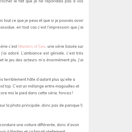
procher le fait que je ne répondais pas à vos
 tout ce que je peux et que si je pouvais avoir
ssidue, en tout cas c’est l’impression que j’ai
série c’est
Masters of Sex
, une série basée sur
ai adoré. L’ambiance est géniale, c’est très
t le jeu des acteurs m’a énormément plu. J’ai
ais terriblement hâte d’autant plus qu’elle a
est top. C’est un mélange entre magouilles et
ore mis le pied dans cette série, foncez !
 sur la photo principale, donc pas de panique !)
onduire une voiture différente, donc d’avoir
puis à Nantes et ça faisait réellement