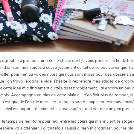
u agréable à part pour une seule chose dont je vous parlerai en fin de bill
ation d’arrêter mes études à cause justement du fait de ne pas savoir quoi f
availler pour rien au vu des notes qui nous sont mises pour des dossiers su
que l’on travaille dans le vide. J’hésite à reprendre mes études de gr
 et cette idée m’a finalement quittée assez rapidement, j’ai encore un peu 
 mois. Accompagné en plus de cette pluie qui n’en finit plus de tomber, j
e n’est que de l’eau, le moral en prend un sacré coup et on est tous épui
e soleil est apparu récemment et j’ose espérer qu’il va reste un peu parmi n
 le temps de rien faire pour moi, entre les cours qui m’ennuient, le stage e
espère va s’atténuer. J’ai toutefois réussi à bien m’organiser pour le b