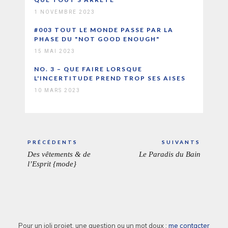
1 NOVEMBRE 2023
#003 TOUT LE MONDE PASSE PAR LA
PHASE DU "NOT GOOD ENOUGH"
15 MAI 2023
NO. 3 – QUE FAIRE LORSQUE
L'INCERTITUDE PREND TROP SES AISES
10 MARS 2023
Navigation
PRÉCÉDENTS
SUIVANTS
de
Des vêtements & de
Le Paradis du Bain
ARTICLE
ARTICL
l’article
l’Esprit {mode}
PRÉCÉDENT:
SUIVAN
Pour un joli projet, une question ou un mot doux :
me contacter