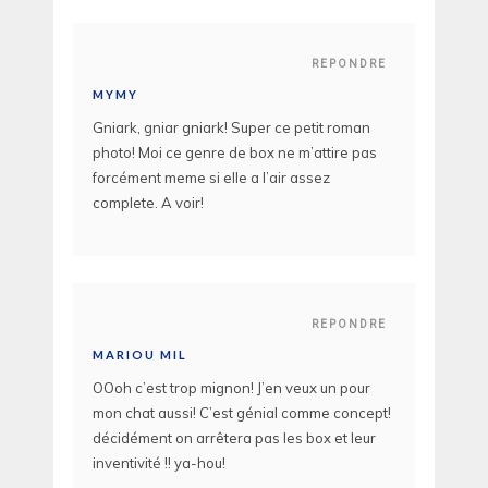
REPONDRE
MYMY
Gniark, gniar gniark! Super ce petit roman
photo! Moi ce genre de box ne m’attire pas
forcément meme si elle a l’air assez
complete. A voir!
REPONDRE
MARIOU MIL
OOoh c’est trop mignon! J’en veux un pour
mon chat aussi! C’est génial comme concept!
décidément on arrêtera pas les box et leur
inventivité !! ya-hou!