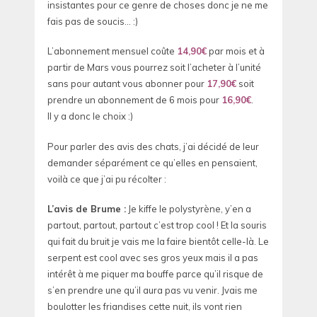
insistantes pour ce genre de choses donc je ne me
fais pas de soucis… :)
L’abonnement mensuel coûte
14,90€
par mois et à
partir de Mars vous pourrez soit l’acheter à l’unité
sans pour autant vous abonner pour
17,90€
soit
prendre un abonnement de 6 mois pour
16,90€
.
Il y a donc le choix :)
Pour parler des avis des chats, j’ai décidé de leur
demander séparément ce qu’elles en pensaient,
voilà ce que j’ai pu récolter :
L’avis de Brume :
Je kiffe le polystyrène, y’en a
partout, partout, partout c’est trop cool ! Et la souris
qui fait du bruit je vais me la faire bientôt celle-là. Le
serpent est cool avec ses gros yeux mais il a pas
intérêt à me piquer ma bouffe parce qu’il risque de
s’en prendre une qu’il aura pas vu venir. Jvais me
boulotter les friandises cette nuit, ils vont rien