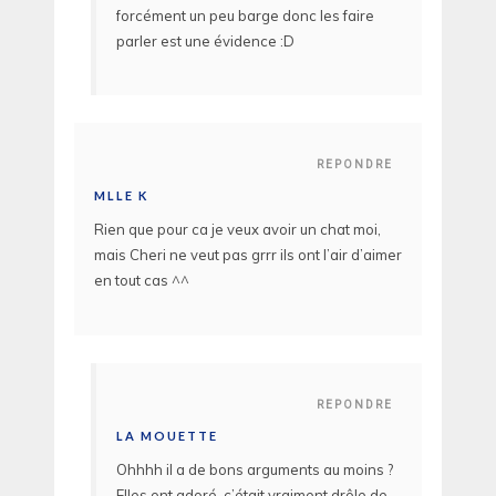
forcément un peu barge donc les faire
parler est une évidence :D
REPONDRE
MLLE K
Rien que pour ca je veux avoir un chat moi,
mais Cheri ne veut pas grrr ils ont l’air d’aimer
en tout cas ^^
REPONDRE
LA MOUETTE
Ohhhh il a de bons arguments au moins ?
Elles ont adoré, c’était vraiment drôle de