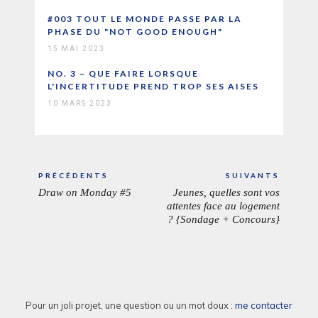
#003 TOUT LE MONDE PASSE PAR LA
PHASE DU "NOT GOOD ENOUGH"
15 MAI 2023
NO. 3 – QUE FAIRE LORSQUE
L'INCERTITUDE PREND TROP SES AISES
10 MARS 2023
Navigation
PRÉCÉDENTS
SUIVANTS
de
Draw on Monday #5
Jeunes, quelles sont vos
ARTICLE
ARTICL
l’article
attentes face au logement
PRÉCÉDENT:
SUIVAN
? {Sondage + Concours}
Pour un joli projet, une question ou un mot doux :
me contacter