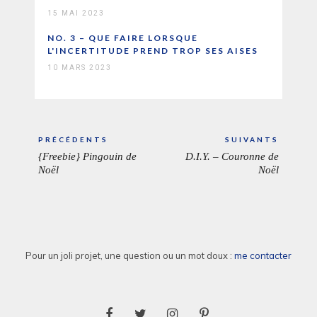
15 MAI 2023
NO. 3 – QUE FAIRE LORSQUE
L'INCERTITUDE PREND TROP SES AISES
10 MARS 2023
Navigation
PRÉCÉDENTS
SUIVANTS
de
{Freebie} Pingouin de
D.I.Y. – Couronne de
ARTICLE
ARTICL
l’article
Noël
Noël
PRÉCÉDENT:
SUIVAN
Pour un joli projet, une question ou un mot doux :
me contacter