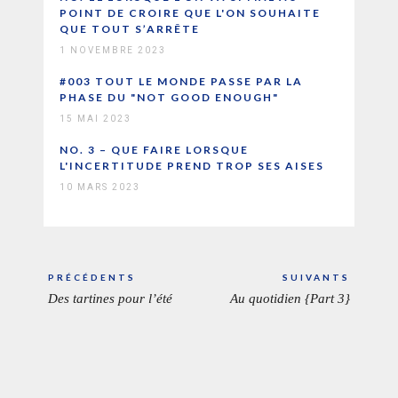
POINT DE CROIRE QUE L'ON SOUHAITE
QUE TOUT S’ARRÊTE
1 NOVEMBRE 2023
#003 TOUT LE MONDE PASSE PAR LA
PHASE DU "NOT GOOD ENOUGH"
15 MAI 2023
NO. 3 – QUE FAIRE LORSQUE
L'INCERTITUDE PREND TROP SES AISES
10 MARS 2023
Navigation
PRÉCÉDENTS
SUIVANTS
de
Des tartines pour l’été
Au quotidien {Part 3}
ARTICLE
ARTICL
l’article
PRÉCÉDENT:
SUIVAN