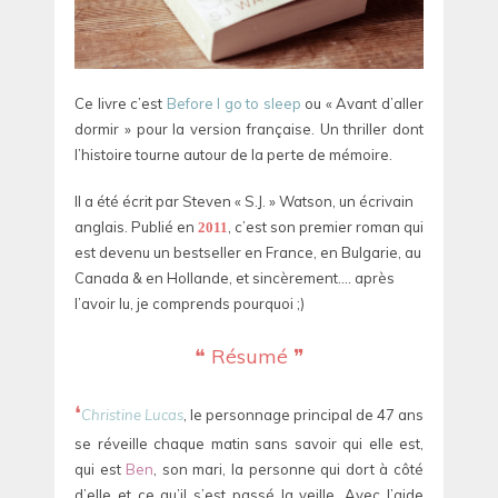
Ce livre c’est
Before I go to sleep
ou « Avant d’aller
dormir » pour la version française. Un thriller dont
l’histoire tourne autour de la perte de mémoire.
Il a été écrit par Steven « S.J. » Watson, un écrivain
anglais. Publié en
, c’est son premier roman qui
2011
est devenu un bestseller en France, en Bulgarie, au
Canada & en Hollande, et sincèrement…. après
l’avoir lu, je comprends pourquoi ;)
❝ Résumé ❞
❛
Christine Lucas
, le personnage principal de 47 ans
se réveille chaque matin sans savoir qui elle est,
qui est
Ben
, son mari, la personne qui dort à côté
d’elle et ce qu’il s’est passé la veille. Avec l’aide