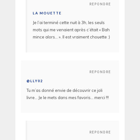
REPONDRE
LA MOUETTE
Je l’ai terminé cette nuit à 3h, les seuls
mots qui me venaient après c’était « Bah
mince alors… ». Il est vraiment chouette :)
REPONDRE
@LLY02
Tu m’as donné envie de découvrir ce joli
livre… Je le mets dans mes favoris… merci !!!
REPONDRE