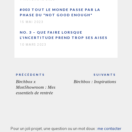
#003 TOUT LE MONDE PASSE PAR LA
PHASE DU "NOT GOOD ENOUGH"
15 MAI 2023
NO. 3 – QUE FAIRE LORSQUE
L'INCERTITUDE PREND TROP SES AISES
10 MARS 2023
Navigation
PRÉCÉDENTS
SUIVANTS
de
Birchbox x
Birchbox : Inspirations
ARTICLE
ARTICL
l’article
MonShowroom : Mes
PRÉCÉDENT:
SUIVAN
essentiels de rentrée
Pour un joli projet, une question ou un mot doux :
me contacter