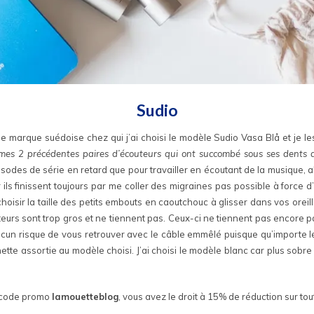
Sudio
ne marque suédoise chez qui j’ai choisi le modèle Sudio Vasa Blå et je les
 mes 2 précédentes paires d’écouteurs qui ont succombé sous ses dents a
isodes de série en retard que pour travailler en écoutant de la musique,
r ils finissent toujours par me coller des migraines pas possible à force
choisir la taille des petits embouts en caoutchouc à glisser dans vos oreil
teurs sont trop gros et ne tiennent pas. Ceux-ci ne tiennent pas encore p
: aucun risque de vous retrouver avec le câble emmêlé puisque qu’importe 
hette assortie au modèle choisi. J’ai choisi le modèle blanc car plus sobre
 code promo
lamouetteblog
, vous avez le droit à 15% de réduction sur tout 