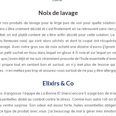
Noix de lavage
nos produits de lavage pour le linge puis de voir pour quelle solution u
s s’être vraiment décidé et c’est finalement en se retrouvant sans rien pou
t, on est plutôt content de s’être enfin décidé pour cette solution. La
les fameuses noix)
qui sont alors séchés et dont la coque est récupérée
e lavage. Avec notre gros sac de noix acheté une dizaine d’euros
(j’ignor
un petit sachet en tissu dans lequel on glisse 4-5 noix et sur lequel on v
on que j’avais déjà et me suis récemment procurée de l’huile essentielle d’or
est propre tout en sentant bon et surtout, on n’y met plus de lessive qui 
les : n’en mettez pas trop et assurez-vous surtout de ne pas y être allergi
Elixirs & Co
ses d’angoisse, l’équipe de La Bonne ID (merci encore !) a jugé bon de m’e
essentielles dédié au combat contre le stress. Comme mon autre roll-on 
u ventre surprise. Son odeur est assez forte, huiles essentielles oblige
 ce type de produit avec vous. J’ai beaucoup de mal à gérer mes émotio