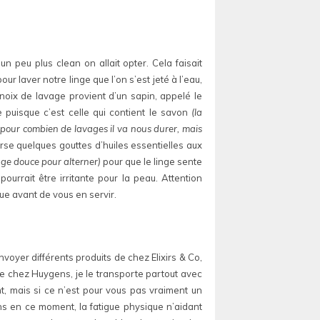
n peu plus clean on allait opter. Cela faisait
r laver notre linge que l’on s’est jeté à l’eau,
 noix de lavage provient d’un sapin, appelé le
 puisque c’est celle qui contient le savon
(la
e pour combien de lavages il va nous durer, mais
erse quelques gouttes d’huiles essentielles aux
ange douce pour alterner)
pour que le linge sente
pourrait être irritante pour la peau. Attention
que avant de vous en servir.
nvoyer différents produits de chez Elixirs & Co,
de chez Huygens, je le transporte partout avec
nt, mais si ce n’est pour vous pas vraiment un
ns en ce moment, la fatigue physique n’aidant