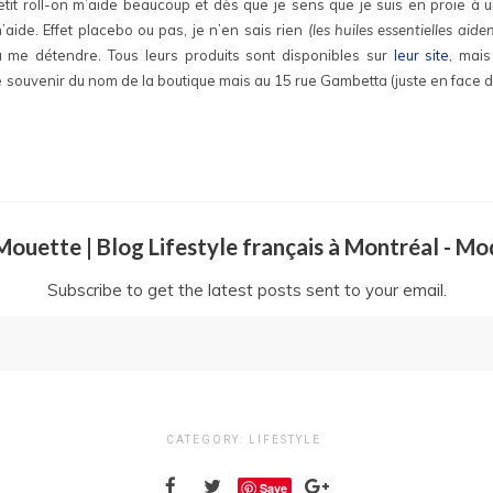
etit roll-on m’aide beaucoup et dès que je sens que je suis en proie à u
aide. Effet placebo ou pas, je n’en sais rien
(les huiles essentielles aid
 me détendre. Tous leurs produits sont disponibles sur
leur site
, mai
 souvenir du nom de la boutique mais au 15 rue Gambetta (juste en face de
a Mouette | Blog Lifestyle français à Montréal - M
Subscribe to get the latest posts sent to your email.
CATEGORY:
LIFESTYLE
Save