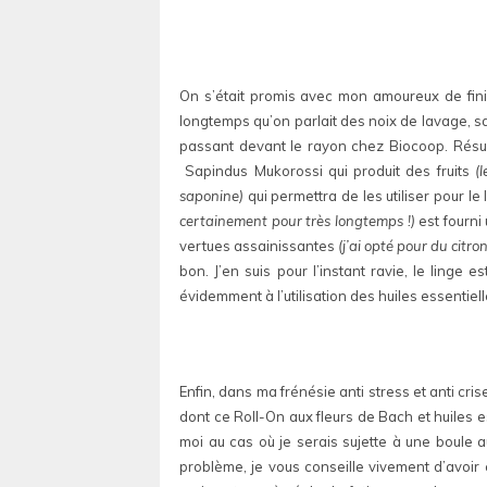
On s’était promis avec mon amoureux de finir 
longtemps qu’on parlait des noix de lavage, san
passant devant le rayon chez Biocoop. Résulta
Sapindus Mukorossi qui produit des fruits
(
saponine)
qui permettra de les utiliser pour l
certainement pour très longtemps !)
est fourni 
vertues assainissantes
(j’ai opté pour du citr
bon. J’en suis pour l’instant ravie, le linge 
évidemment à l’utilisation des huiles essentiel
Enfin, dans ma frénésie anti stress et anti cri
dont ce Roll-On aux fleurs de Bach et huiles 
moi au cas où je serais sujette à une boule a
problème, je vous conseille vivement d’avoir