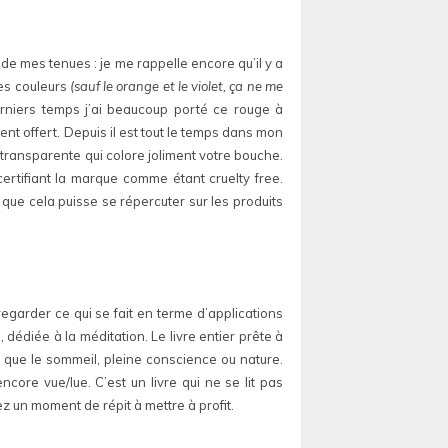
de mes tenues : je me rappelle encore qu’il y a
les couleurs
(sauf le orange et le violet, ça ne me
erniers temps j’ai beaucoup porté ce rouge à
ent offert. Depuis il est tout le temps dans mon
 transparente qui colore joliment votre bouche.
ertifiant la marque comme étant cruelty free.
 que cela puisse se répercuter sur les produits
egarder ce qui se fait en terme d’applications
dédiée à la méditation. Le livre entier prête à
ls que le sommeil, pleine conscience ou nature.
core vue/lue. C’est un livre qui ne se lit pas
z un moment de répit à mettre à profit.