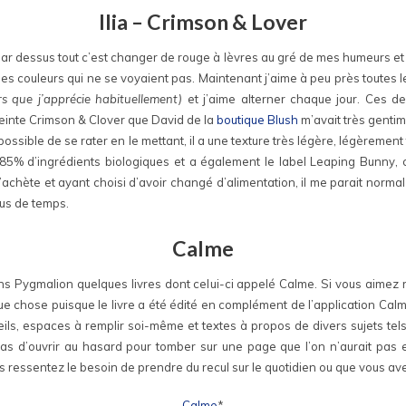
Ilia – Crimson & Lover
ar dessus tout c’est changer de rouge à lèvres au gré de mes humeurs et 
des couleurs qui ne se voyaient pas. Maintenant j’aime à peu près toutes 
rs que j’apprécie habituellement)
et j’aime alterner chaque jour. Ces d
teinte Crimson & Clover que David de la
boutique Blush
m’avait très gentim
ssible de se rater en le mettant, il a une texture très légère, légèrement
 85% d’ingrédients biologiques et a également le label Leaping Bunny, c
j’achète et ayant choisi d’avoir changé d’alimentation, il me parait normal
lus de temps.
Calme
ons Pygmalion quelques livres dont celui-ci appelé Calme. Si vous aimez r
ue chose puisque le livre a été édité en complément de l’application Calm, 
nseils, espaces à remplir soi-même et textes à propos de divers sujets te
 pas d’ouvrir au hasard pour tomber sur une page que l’on n’aurait pas en
s ressentez le besoin de prendre du recul sur le quotidien ou que vous ave
Calme
*