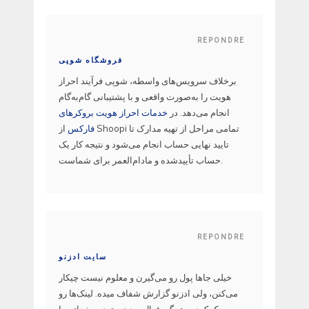
REPONDRE
فروشگاه شوپی
برخلاف سرویس‌های واسطه، شوپی فرآیند احراز
هویت را به‌صورت واقعی و با پشتیبانی گام‌به‌گام
انجام می‌دهد. در
خدمات احراز هویت بروکرهای
فارکس
از Shoopi تمامی مراحل از تهیه مدارک تا
تایید نهایی حساب انجام می‌شود و نتیجه کار یک
حساب تأییدشده و مادام‌العمر برای شماست.
REPONDRE
سایت ادزنو
خیلی جاها پول رو می‌گیرن و معلوم نیست چیکار
می‌کنن، ولی ادزنو گزارش شفاف میده. لینک‌ها رو