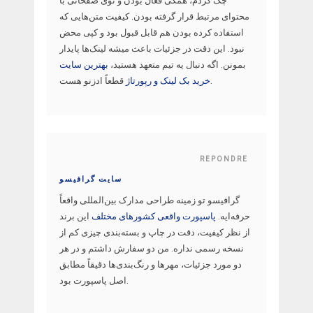
چک کردم، همگی فعال بودن و توی صفحاتی با
محتوای مرتبط قرار گرفته بودن. کیفیت متن‌هایی که
استفاده کرده بودن هم قابل قبول بود و کپی محض
نبود. این دقت در جزئیات باعث میشه لینک‌ها پایدار
بمونن. اگه دنبال یه تیم متعهد هستید،
بهترین سایت
قطعاً ادزنو هست.
خرید بک لینک و رپورتاژ
REPONDRE
سایت گرافیسو
گرافیسو تو زمینه طراحی مدارک بین‌المللی واقعاً
حرفه‌ایه.
پاسپورت واقعی کشورهای مختلف
این برند
از نظر کیفیت، دقت در چاپ و بسته‌بندی چیزی کم از
نسخه رسمی نداره. من دو سفارش داشتم و در هر
دو مورد جزئیات، مهرها و رنگ‌بندی‌ها دقیقاً مطابق
اصل پاسپورت بود.