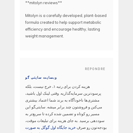
**mitolyn reviews**
Mitolyn is a carefully developed, plant-based
formula created to help support metabolic
efficiency and encourage healthy, lasting
weight management.
REPONDRE
وبسایت سایتی گو
هزینه کردن برای رتبه ۱، خرج نیست، بلکه
پرسودترین سرمایه‌گذاریه. وقتی لینک اول باشید،
مشتری‌ها ناخودآگاه به برند شما اعتماد بیشتری
می‌کنن و فروشتون چند برابر میشه. سایتی‌گو این
مسیر رو کوتاه و تضمین شده کرده تا سریع‌تر به
سوددهی برسید. به جای هزینه برای تبلیغات موقت،
بودجه‌تون رو صرفِ
خرید جایگاه اول گوگل به صورت